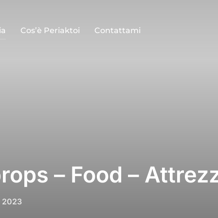
ia
Cos’è Periaktoi
Contattami
rops – Food – Attrez
, 2023