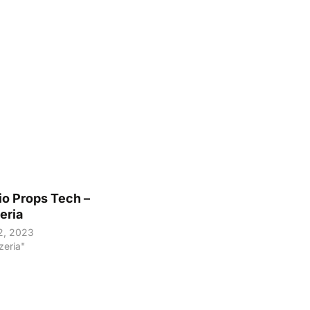
o Props Tech –
eria
2, 2023
zeria"