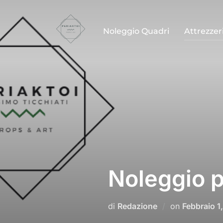
Salta
al
Noleggio Quadri
Attrezzer
contenuto
Noleggio p
Pubblicato
di
Redazione
on
Febbraio 1
il