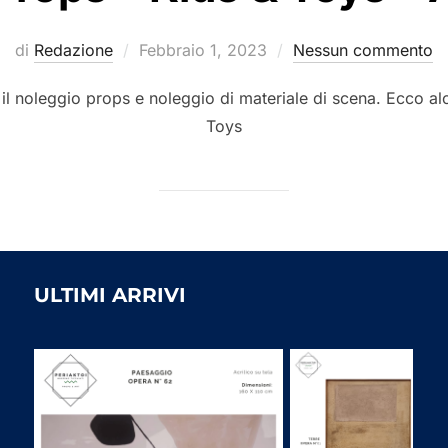
Pubblicato
di
Redazione
Febbraio 1, 2023
Nessun commento
il
 il noleggio props e noleggio di materiale di scena. Ecco a
Toys
ULTIMI ARRIVI