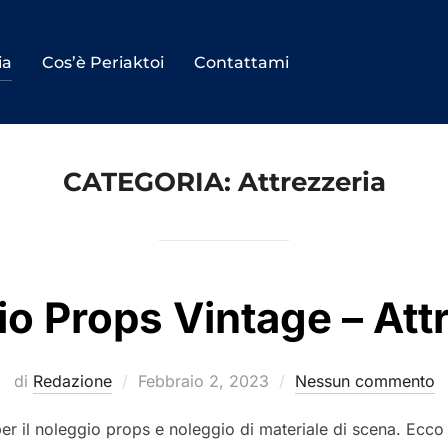
ia
Cos’è Periaktoi
Contattami
CATEGORIA:
Attrezzeria
o Props Vintage – Att
Pubblicato
di
Redazione
Febbraio 2, 2023
Nessun commento
il
per il noleggio props e noleggio di materiale di scena. Ecco