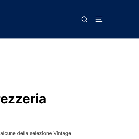
Cerca
APRI/CHIUDI 
per:
rezzeria
 alcune della selezione Vintage