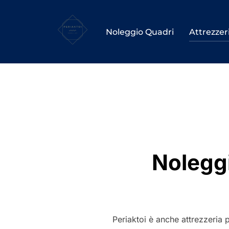
Salta
al
Noleggio Quadri
Attrezzer
contenuto
Noleggi
Periaktoi è anche attrezzeria 