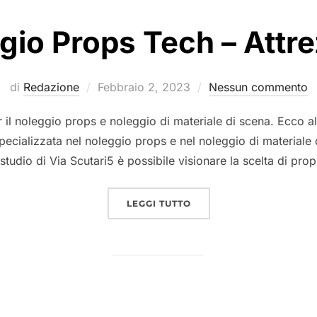
gio Props Tech – Attre
Pubblicato
di
Redazione
Febbraio 2, 2023
Nessun commento
il
r il noleggio props e noleggio di materiale di scena. Ecco 
pecializzata nel noleggio props e nel noleggio di materiale 
studio di Via Scutari5 è possibile visionare la scelta di pro
“NOLEGGIO PROPS TECH 
LEGGI TUTTO