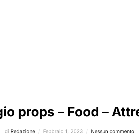
io props – Food – Attr
Pubblicato
di
Redazione
Febbraio 1, 2023
Nessun commento