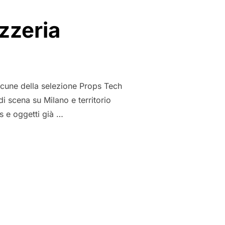
zzeria
alcune della selezione Props Tech
di scena su Milano e territorio
ps e oggetti già …
– ATTREZZERIA”