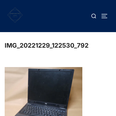
Salta
al
Cerca
APRI/
contenuto
per:
IMG_20221229_122530_792