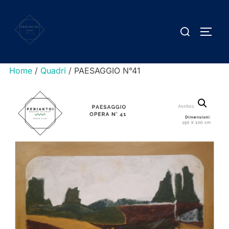
Salta
al
Cerca
APRI/
contenuto
per:
Home
/
Quadri
/ PAESAGGIO N°41