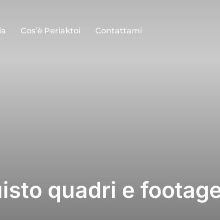
ia
Cos’è Periaktoi
Contattami
isto quadri e footag