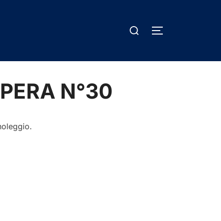
Cerca
APRI/CHIUDI 
per:
PERA N°30
noleggio.