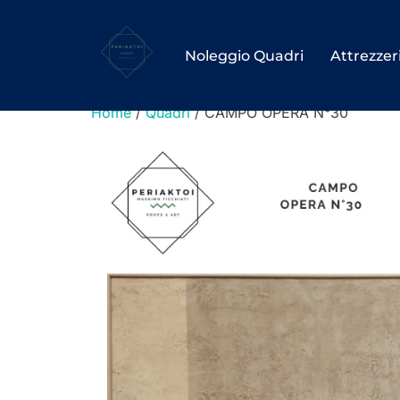
Salta
al
Noleggio Quadri
Attrezzer
contenuto
Home
/
Quadri
/ CAMPO OPERA N°30